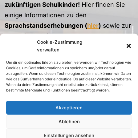
zukünftigen Schulkinder!
Hier finden Sie
einige Informationen zu den
Sprachstandserhebungen (
hier
)
sowie zur
Schuleinschreibung und zum Schulstart
Cookie-Zustimmung
(
hier
).
verwalten
Bei Fragen erreichen Sie uns unter der
Um dir ein optimales Erlebnis zu bieten, verwenden wir Technologien wie
Telefonnummer: 08123/1403 oder per E-
Cookies, um Geräteinformationen zu speichern und/oder darauf
zuzugreifen. Wenn du diesen Technologien zustimmst, können wir Daten
Mail:
verwaltung@gsmoosinning.de
!
wie das Surfverhalten oder eindeutige IDs auf dieser Website verarbeiten.
Wenn du deine Zustimmung nicht erteilst oder zurückziehst, können
Herzliche Grüße!
bestimmte Merkmale und Funktionen beeinträchtigt werden.
Markus Pfanzelt
Akzeptieren
Ablehnen
Impressum
Datenschutz
Urheberrecht
Einstellungen ansehen